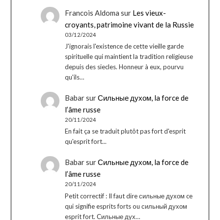
Francois Aldoma
sur
Les vieux-
croyants, patrimoine vivant de la Russie
03/12/2024
J'ignorais l'existence de cette vieille garde
spirituelle qui maintient la tradition religieuse
depuis des siecles. Honneur à eux, pourvu
qu'ils…
Babar
sur
Сильные духом, la force de
l’âme russe
20/11/2024
En fait ça se traduit plutôt pas fort d'esprit
qu'esprit fort...
Babar
sur
Сильные духом, la force de
l’âme russe
20/11/2024
Petit correctif : Il faut dire сильные духом ce
qui signifie esprits forts ou сильный духом
esprit fort. Сильные дух…