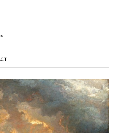
ux
ACT