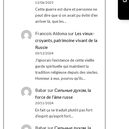
12/06/2025
Cette guerre est dure et personne ne
peut dire que si on avait pu évité d'en
arriver là, que les…
Francois Aldoma
sur
Les vieux-
croyants, patrimoine vivant de la
Russie
03/12/2024
J'ignorais l'existence de cette vieille
garde spirituelle qui maintient la
tradition religieuse depuis des siecles.
Honneur à eux, pourvu qu'ils…
Babar
sur
Сильные духом, la
force de l’âme russe
20/11/2024
En fait ça se traduit plutôt pas fort
d'esprit qu'esprit fort...
Babar
sur
Сильные духом, la