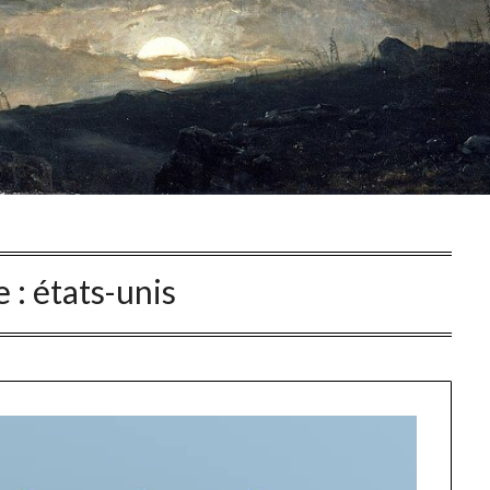
e :
états-unis