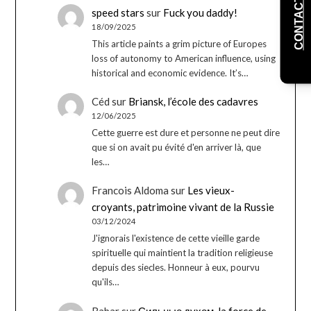
CONTACT
speed stars
sur
Fuck you daddy!
18/09/2025
This article paints a grim picture of Europes
loss of autonomy to American influence, using
historical and economic evidence. It’s…
Céd
sur
Briansk, l’école des cadavres
12/06/2025
Cette guerre est dure et personne ne peut dire
que si on avait pu évité d'en arriver là, que
les…
Francois Aldoma
sur
Les vieux-
croyants, patrimoine vivant de la Russie
03/12/2024
J'ignorais l'existence de cette vieille garde
spirituelle qui maintient la tradition religieuse
depuis des siecles. Honneur à eux, pourvu
qu'ils…
Babar
sur
Сильные духом, la force de