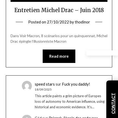
Entretien Michel Drac – Juin 2018
Posted on
27/10/2022
by
thodinor
Dans Voir Macron, 8 scénarios pour un quinquennat, Michel
Drac épingle l’illusionniste Macron
Read more
speed stars
sur
Fuck you daddy!
18/09/2025
CONTACT
This article paints a grim picture of Europes
loss of autonomy to American influence, using
historical and economic evidence. It’s…
Céd
sur
Briansk, l’école des cadavres