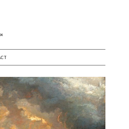
ux
ACT