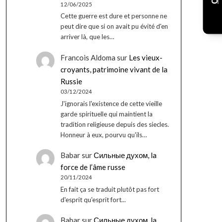
12/06/2025
Cette guerre est dure et personne ne
peut dire que si on avait pu évité d'en
arriver là, que les…
Francois Aldoma
sur
Les vieux-
croyants, patrimoine vivant de la
Russie
03/12/2024
J'ignorais l'existence de cette vieille
garde spirituelle qui maintient la
tradition religieuse depuis des siecles.
Honneur à eux, pourvu qu'ils…
Babar
sur
Сильные духом, la
force de l’âme russe
20/11/2024
En fait ça se traduit plutôt pas fort
d'esprit qu'esprit fort...
Babar
sur
Сильные духом, la