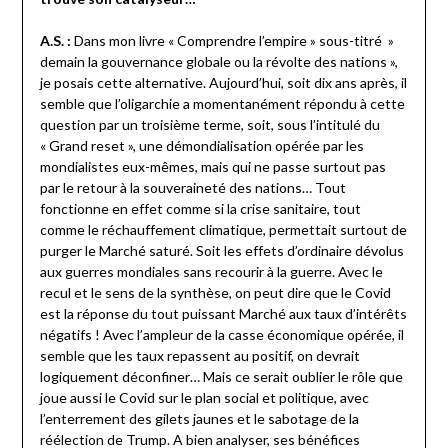
A.S. :
Dans mon livre « Comprendre l’empire » sous-titré »
demain la gouvernance globale ou la révolte des nations »,
je posais cette alternative. Aujourd’hui, soit dix ans après, il
semble que l’oligarchie a momentanément répondu à cette
question par un troisième terme, soit, sous l’intitulé du
« Grand reset », une démondialisation opérée par les
mondialistes eux-mêmes, mais qui ne passe surtout pas
par le retour à la souveraineté des nations… Tout
fonctionne en effet comme si la crise sanitaire, tout
comme le réchauffement climatique, permettait surtout de
purger le Marché saturé. Soit les effets d’ordinaire dévolus
aux guerres mondiales sans recourir à la guerre. Avec le
recul et le sens de la synthèse, on peut dire que le Covid
est la réponse du tout puissant Marché aux taux d’intérêts
négatifs ! Avec l’ampleur de la casse économique opérée, il
semble que les taux repassent au positif, on devrait
logiquement déconfiner… Mais ce serait oublier le rôle que
joue aussi le Covid sur le plan social et politique, avec
l’enterrement des gilets jaunes et le sabotage de la
réélection de Trump. A bien analyser, ses bénéfices