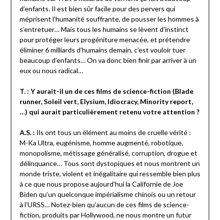
d’enfants. Il est bien sûr facile pour des pervers qui
méprisent l’humanité souffrante, de pousser les hommes à
s’entretuer… Mais tous les humains se lèvent d’instinct
pour protéger leurs progéniture menacée, et prétendre
éliminer 6 milliards d’humains demain, c’est vouloir tuer
beaucoup d’enfants… On va donc bien finir par arriver à un
eux ou nous radical…
T. : Y aurait-il un de ces films de science-fiction (Blade
runner, Soleil vert, Elysium, Idiocracy, Minority report,
…) qui aurait particulièrement retenu votre attention ?
A.S. :
Ils ont tous un élément au moins de cruelle vérité :
M-Ka Ultra, eugénisme, homme augmenté, robotique,
monopolisme, métissage généralisé, corruption, drogue et
délinquance… Tous sont dystopiques et nous montrent un
monde triste, violent et inégalitaire qui ressemble bien plus
à ce que nous propose aujourd’hui la Californie de Joe
Biden qu’un quelconque impérialisme chinois ou un retour
à l’URSS… Notez-bien qu’aucun de ces films de science-
fiction, produits par Hollywood, ne nous montre un futur