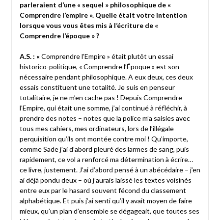
parleraient d’une « sequel » philosophique de «
Comprendre l’empire ». Quelle était votre intention
lorsque vous vous êtes mis à l’écriture de «
Comprendre l’époque » ?
A.S. : «
Comprendre l’Empire » était plutôt un essai
historico-politique, « Comprendre l’Époque » est son
nécessaire pendant philosophique. A eux deux, ces deux
essais constituent une totalité. Je suis en penseur
totalitaire, je ne m’en cache pas ! Depuis Comprendre
l’Empire, qui était une somme, j’ai continué à réfléchir, à
prendre des notes – notes que la police m’a saisies avec
tous mes cahiers, mes ordinateurs, lors de l’illégale
perquisition qu’ils ont montée contre moi ! Qu’importe,
comme Sade j’ai d’abord pleuré des larmes de sang, puis
rapidement, ce vol a renforcé ma détermination à écrire…
ce livre, justement. J’ai d’abord pensé à un abécédaire – j’en
ai déjà pondu deux – où j’aurais laissé les textes voisinés
entre eux par le hasard souvent fécond du classement
alphabétique. Et puis j’ai senti qu’il y avait moyen de faire
mieux, qu’un plan d’ensemble se dégageait, que toutes ses