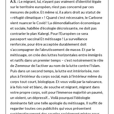
A.S. :
Le migrant, lui, n’ayant pas vraiment d’identité légale
sur le territoire européen, n’est pas concerné par ces
mesures de police. Et même si, il a alors droit au statut de
« réfugié climatique » ! Quand c’est nécessaire, le Carbone
vient nuancer le Covid ! La démondialisation économique
et sociale, habillée d’écologie décroissante, ne doit pas
contrarier le plan Kalergi. Pour l’Européen ce sera
passeport vaccinal Et métissage ! La surveillance
renforcée, pour être acceptée durablement doit
s’accompagner de l’abrutissement de masse. Et par le
métissage, on crée des luttes horizontales entre immigrés
et natifs dans un premier temps – c’est notoirement le rôle
de Zemmour de l’activer au nom de la lutte contre l’Islam.
Puis dans un second temps, la lutte est intériorisée, non
plus à l’intérieur du corps social, mais à l’intérieur même du
corps tout court, biologique. Et vous voilà par la naissance,
à la fois noir et blanc, de souche et migrant, migrant dans
votre propre corps, soit pour l’immense majorité un paumé,
un violent, un dépressif… Voilà pourquoi l’idéologie
dominante fait une telle apologie du métissage, Il suffit de
regarder toutes ces publicités qui vous présentent
systématiquement des couples racialement mixtes pour