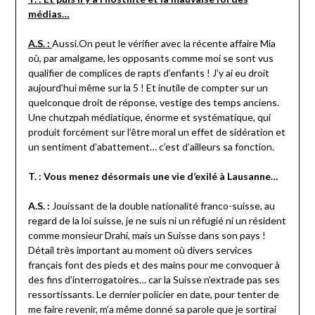
médias…
A.S. :
Aussi.On peut le vérifier avec la récente affaire Mia
où, par amalgame, les opposants comme moi se sont vus
qualifier de complices de rapts d’enfants ! J’y ai eu droit
aujourd’hui même sur la 5 ! Et inutile de compter sur un
quelconque droit de réponse, vestige des temps anciens.
Une chutzpah médiatique, énorme et systématique, qui
produit forcément sur l’être moral un effet de sidération et
un sentiment d’abattement… c’est d’ailleurs sa fonction.
T. : Vous menez désormais une vie d’exilé à Lausanne…
A.S. :
Jouissant de la double nationalité franco-suisse, au
regard de la loi suisse, je ne suis ni un réfugié ni un résident
comme monsieur Drahi, mais un Suisse dans son pays !
Détail très important au moment où divers services
français font des pieds et des mains pour me convoquer à
des fins d’interrogatoires… car la Suisse n’extrade pas ses
ressortissants. Le dernier policier en date, pour tenter de
me faire revenir, m’a même donné sa parole que je sortirai