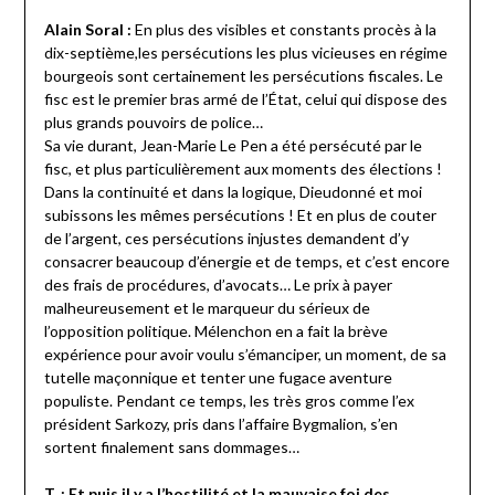
Alain Soral :
En plus des visibles et constants procès à la
dix-septième,les persécutions les plus vicieuses en régime
bourgeois sont certainement les persécutions fiscales. Le
fisc est le premier bras armé de l’État, celui qui dispose des
plus grands pouvoirs de police…
Sa vie durant, Jean-Marie Le Pen a été persécuté par le
fisc, et plus particulièrement aux moments des élections !
Dans la continuité et dans la logique, Dieudonné et moi
subissons les mêmes persécutions ! Et en plus de couter
de l’argent, ces persécutions injustes demandent d’y
consacrer beaucoup d’énergie et de temps, et c’est encore
des frais de procédures, d’avocats… Le prix à payer
malheureusement et le marqueur du sérieux de
l’opposition politique. Mélenchon en a fait la brève
expérience pour avoir voulu s’émanciper, un moment, de sa
tutelle maçonnique et tenter une fugace aventure
populiste. Pendant ce temps, les très gros comme l’ex
président Sarkozy, pris dans l’affaire Bygmalion, s’en
sortent finalement sans dommages…
T. : Et puis il y a l’hostilité et la mauvaise foi des