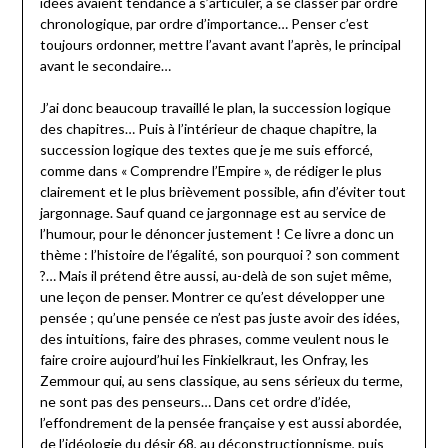
idées avaient tendance à s’articuler, à se classer par ordre
chronologique, par ordre d’importance… Penser c’est
toujours ordonner, mettre l’avant avant l’après, le principal
avant le secondaire…
J’ai donc beaucoup travaillé le plan, la succession logique
des chapitres… Puis à l’intérieur de chaque chapitre, la
succession logique des textes que je me suis efforcé,
comme dans « Comprendre l’Empire », de rédiger le plus
clairement et le plus brièvement possible, afin d’éviter tout
jargonnage. Sauf quand ce jargonnage est au service de
l’humour, pour le dénoncer justement ! Ce livre a donc un
thème : l’histoire de l’égalité, son pourquoi ? son comment
?… Mais il prétend être aussi, au-delà de son sujet même,
une leçon de penser. Montrer ce qu’est développer une
pensée ; qu’une pensée ce n’est pas juste avoir des idées,
des intuitions, faire des phrases, comme veulent nous le
faire croire aujourd’hui les Finkielkraut, les Onfray, les
Zemmour qui, au sens classique, au sens sérieux du terme,
ne sont pas des penseurs… Dans cet ordre d’idée,
l’effondrement de la pensée française y est aussi abordée,
de l’idéologie du désir 68, au déconstructionnisme, puis