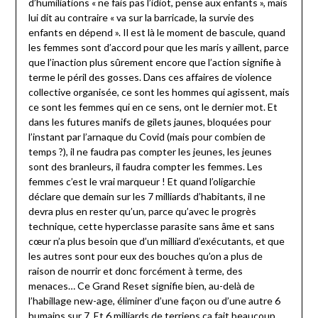
d’humiliations « ne fais pas l’idiot, pense aux enfants », mais
lui dit au contraire « va sur la barricade, la survie des
enfants en dépend ». Il est là le moment de bascule, quand
les femmes sont d’accord pour que les maris y aillent, parce
que l’inaction plus sûrement encore que l’action signifie à
terme le péril des gosses. Dans ces affaires de violence
collective organisée, ce sont les hommes qui agissent, mais
ce sont les femmes qui en ce sens, ont le dernier mot. Et
dans les futures manifs de gilets jaunes, bloquées pour
l’instant par l’arnaque du Covid (mais pour combien de
temps ?), il ne faudra pas compter les jeunes, les jeunes
sont des branleurs, il faudra compter les femmes. Les
femmes c’est le vrai marqueur ! Et quand l’oligarchie
déclare que demain sur les 7 milliards d’habitants, il ne
devra plus en rester qu’un, parce qu’avec le progrès
technique, cette hyperclasse parasite sans âme et sans
cœur n’a plus besoin que d’un milliard d’exécutants, et que
les autres sont pour eux des bouches qu’on a plus de
raison de nourrir et donc forcément à terme, des
menaces… Ce Grand Reset signifie bien, au-delà de
l’habillage new-age, éliminer d’une façon ou d’une autre 6
humains sur 7. Et 6 milliards de terriens ça fait beaucoup