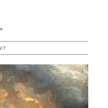
ux
ACT