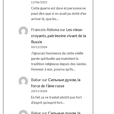
12/06/2025
Cette guerre est dure et personne ne
peut dire que si on avait pu évité d'en
arriver là, que les…
Francois Aldoma
sur
Les vieux-
croyants, patrimoine vivant de la
Russie
03/12/2024
J'ignorais l'existence de cette vieille
garde spirituelle qui maintient la
tradition religieuse depuis des siecles.
Honneur à eux, pourvu qu'ils…
Babar
sur
Сильные духом, la
force de l’âme russe
20/11/2024
En fait ça se traduit plutôt pas fort
d'esprit qu'esprit fort...
Babar
sur
Сильные духом, la