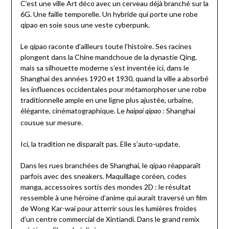
C’est une ville Art déco avec un cerveau déjà branché sur la
6G. Une faille temporelle. Un hybride qui porte une robe
qipao en soie sous une veste cyberpunk.
Le qipao raconte d’ailleurs toute l’histoire. Ses racines
plongent dans la Chine mandchoue de la dynastie Qing,
mais sa silhouette moderne s’est inventée ici, dans le
Shanghai des années 1920 et 1930, quand la ville a absorbé
les influences occidentales pour métamorphoser une robe
traditionnelle ample en une ligne plus ajustée, urbaine,
élégante, cinématographique. Le
: Shanghai
haipai qipao
cousue sur mesure.
Ici, la tradition ne disparaît pas. Elle s’auto-update.
Dans les rues branchées de Shanghai, le qipao réapparaît
parfois avec des sneakers. Maquillage coréen, codes
manga, accessoires sortis des mondes 2D : le résultat
ressemble à une héroïne d’anime qui aurait traversé un film
de Wong Kar-wai pour atterrir sous les lumières froides
d’un centre commercial de Xintiandi. Dans le grand remix