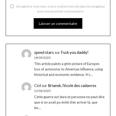
Enregistrer mon nom, mon e-mail et mon site dans le navigateur
pour mon prochain commentaire.
speed stars
sur
Fuck you daddy!
18/09/2025
This article paints a grim picture of Europes
loss of autonomy to American influence, using
historical and economic evidence. It’s…
Céd
sur
Briansk, l’école des cadavres
12/06/2025
Cette guerre est dure et personne ne peut dire
que si on avait pu évité d'en arriver là, que
les…