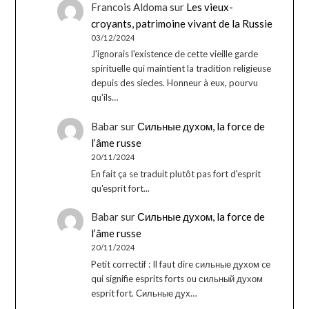
Francois Aldoma
sur
Les vieux-
croyants, patrimoine vivant de la Russie
03/12/2024
J'ignorais l'existence de cette vieille garde
spirituelle qui maintient la tradition religieuse
depuis des siecles. Honneur à eux, pourvu
qu'ils…
Babar
sur
Сильные духом, la force de
l’âme russe
20/11/2024
En fait ça se traduit plutôt pas fort d'esprit
qu'esprit fort...
Babar
sur
Сильные духом, la force de
l’âme russe
20/11/2024
Petit correctif : Il faut dire сильные духом ce
qui signifie esprits forts ou сильный духом
esprit fort. Сильные дух…