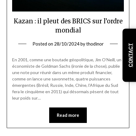
Kazan : il pleut des BRICS sur l’ordre
mondial
Posted on
28/10/2024
by
thodinor
CONTACT
En 2001, comme une boutade géopolitique, Jim O’Neill, un
économiste de Goldman Sachs (ironie de la chose), publie
une note pour réunir dans un même produit financier,
comme on lance une savonnette, quatre puissances
émergentes (Brésil, Russie, Inde, Chine, l’Afrique du Sud
fera le cinquième en 2011) qui désormais pèsent de tout
leur poids sur…
Read more