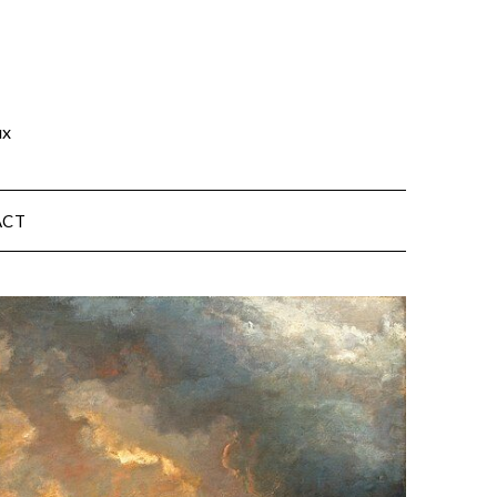
ux
ACT