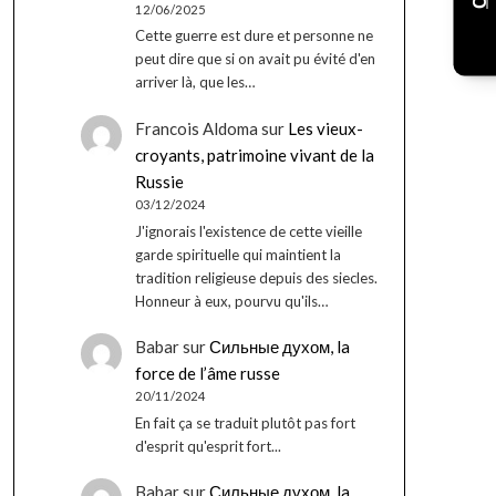
12/06/2025
Cette guerre est dure et personne ne
peut dire que si on avait pu évité d'en
arriver là, que les…
Francois Aldoma
sur
Les vieux-
croyants, patrimoine vivant de la
Russie
03/12/2024
J'ignorais l'existence de cette vieille
garde spirituelle qui maintient la
tradition religieuse depuis des siecles.
Honneur à eux, pourvu qu'ils…
Babar
sur
Сильные духом, la
force de l’âme russe
20/11/2024
En fait ça se traduit plutôt pas fort
d'esprit qu'esprit fort...
Babar
sur
Сильные духом, la